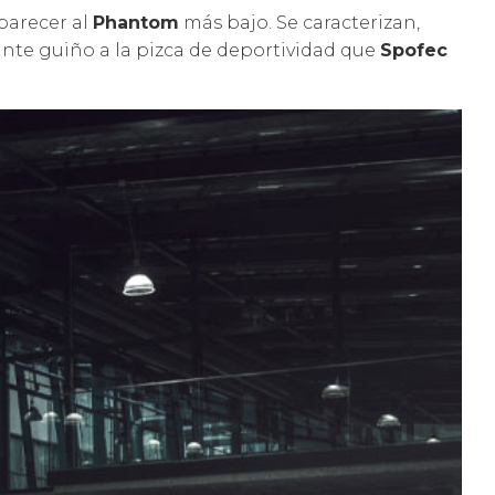
parecer al
Phantom
más bajo. Se caracterizan,
ante guiño a la pizca de deportividad que
Spofec