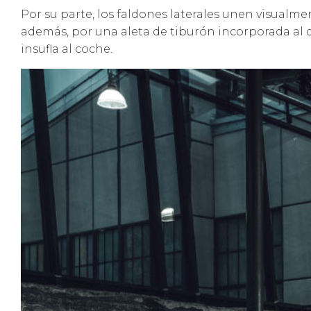
Por su parte, los faldones laterales unen visual
además, por una aleta de tiburón incorporada al d
insufla al coche.