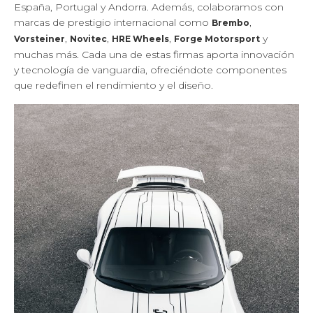
España, Portugal y Andorra. Además, colaboramos con
marcas de prestigio internacional como
,
Brembo
,
,
,
y
Vorsteiner
Novitec
HRE Wheels
Forge Motorsport
muchas más. Cada una de estas firmas aporta innovación
y tecnología de vanguardia, ofreciéndote componentes
que redefinen el rendimiento y el diseño.