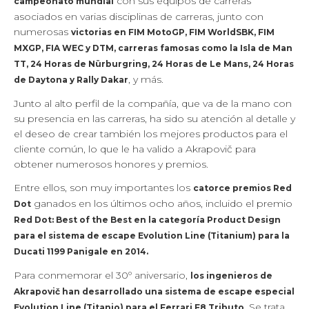
con sus equipos de carreras
campeonato mundial
asociados en varias disciplinas de carreras, junto con
numerosas
victorias en FIM MotoGP, FIM WorldSBK, FIM
MXGP, FIA WEC y DTM, carreras famosas como la Isla de Man
TT, 24 Horas de Nürburgring, 24 Horas de Le Mans, 24 Horas
, y más.
de Daytona y Rally Dakar
Junto al alto perfil de la compañía, que va de la mano con
su presencia en las carreras, ha sido su atención al detalle y
el deseo de crear también los mejores productos para el
cliente común, lo que le ha valido a Akrapovič para
obtener numerosos honores y premios.
Entre ellos, son muy importantes los
catorce premios Red
ganados en los últimos ocho años, incluido el premio
Dot
Red Dot: Best of the Best en la categoría Product Design
para el sistema de escape Evolution Line (Titanium) para la
Ducati 1199 Panigale en 2014.
Para conmemorar el 30º aniversario,
los ingenieros de
Akrapovič han desarrollado una sistema de escape especial
. Se trata
Evolution Line (Titanio) para el Ferrari F8 Tributo