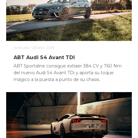
Articulos
/ 25 Nov, 2019
ABT Audi S4 Avant TDI
ABT Sportsline consigue extraer 384 CV y 760 Nm
del nuevo Audi S4 Avant TDi y aporta su toque
mágico a la puesta a punto de su chasis.