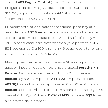
control
(una ECU adicional
ABT Engine Control
programada por ABT). Ahora, la potencia sube hasta los
y el par motor hasta los
. Es decir, un
350 CV
440 Nm
incremento de 50 CV y 40 Nm.
El incremento puede parecer modesto, pero hay que
recordar que
nunca supera los límites de
ABT Sportsline
tolerancia del motor para preservar así su fiabilidad y vida
útil. En todo caso, esta potenciación ya le permite al
ABT
acelerar de 0 a 100 km/h en 4,6 segundos y tener una
SQ2
velocidad máxima de 262 km/h.
Más impresionante aún es que este SUV compacto y
tracción integral iguala en potencia al actual
Porsche 718
y lo supera en par motor: 420 Nm para el
Boxster S
y 440 Nm para el
. En prestaciones, el
Boxster S
ABT SQ2
es incluso más rápido en el 0 a 100 km/h que el
ABT SQ2
con cambio manual (4,9 s para el Porsche y 4,6 s
Boxster S
para el ABT SQ2). Adiós al
, ahora el
tutea
BMW X2 M35i
SQ2
a “la crême de la crême”.