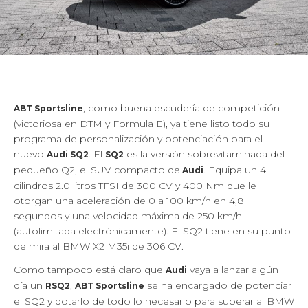
, como buena escudería de competición
ABT Sportsline
(victoriosa en DTM y Formula E), ya tiene listo todo su
programa de personalización y potenciación para el
nuevo
. El
es la versión sobrevitaminada del
Audi SQ2
SQ2
pequeño Q2, el SUV compacto de
. Equipa un 4
Audi
cilindros 2.0 litros TFSI de 300 CV y 400 Nm que le
otorgan una aceleración de 0 a 100 km/h en 4,8
segundos y una velocidad máxima de 250 km/h
(autolimitada electrónicamente). El SQ2 tiene en su punto
de mira al BMW X2 M35i de 306 CV.
Como tampoco está claro que
vaya a lanzar algún
Audi
día un
,
se ha encargado de potenciar
RSQ2
ABT Sportsline
el SQ2 y dotarlo de todo lo necesario para superar al BMW